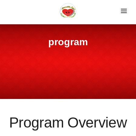
HOME
REGISTRATION
program
SPEAKERS
PROGRAM
INFORMATION
GALLERIES
LOGIN
Program Overview