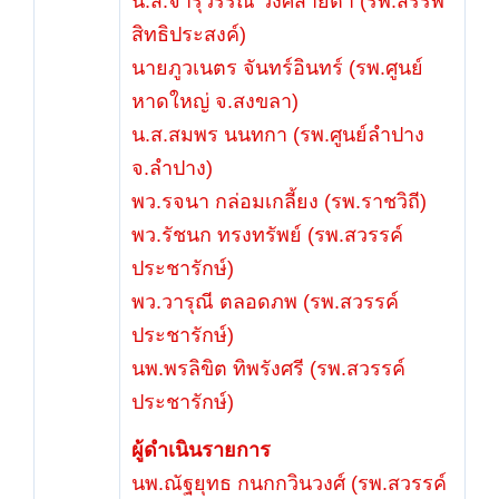
น.ส.จารุวรรณ วงศ์สายตา (รพ.สรรพ
สิทธิประสงค์)
นายภูวเนตร จันทร์อินทร์ (รพ.ศูนย์
หาดใหญ่ จ.สงขลา)
น.ส.สมพร นนทกา (รพ.ศูนย์ลำปาง
จ.ลำปาง)
พว.รจนา กล่อมเกลี้ยง (รพ.ราชวิถี)
พว.รัชนก ทรงทรัพย์ (รพ.สวรรค์
ประชารักษ์)
พว.วารุณี ตลอดภพ (รพ.สวรรค์
ประชารักษ์)
นพ.พรลิขิต ทิพรังศรี (รพ.สวรรค์
ประชารักษ์)
ผู้ดำเนินรายการ
นพ.ณัฐยุทธ กนกกวินวงศ์ (รพ.สวรรค์