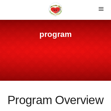
HOME
REGISTRATION
program
SPEAKERS
PROGRAM
INFORMATION
GALLERIES
LOGIN
Program Overview