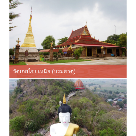
วัดเกยไชยเหนือ (บรมธาตุ)