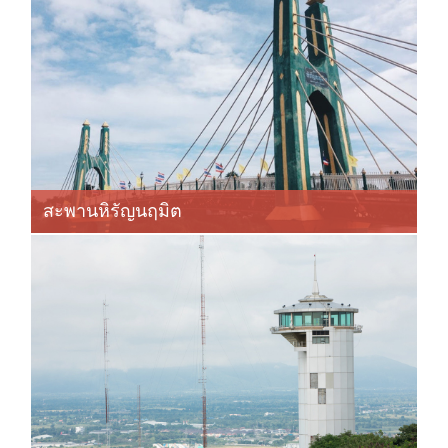
สะพานหิรัญนฤมิต