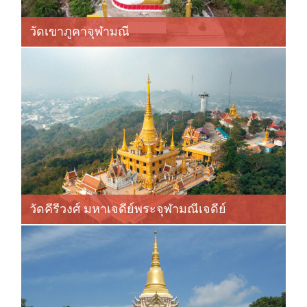
วัดเขาภูคาจุฬามณี
วัดคีรีวงศ์ มหาเจดีย์พระจุฬามณีเจดีย์