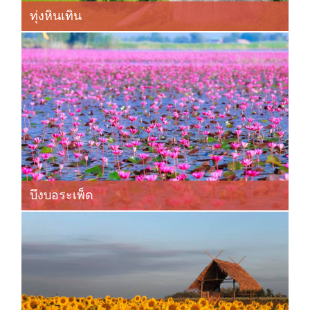
ทุ่งหินเทิน
บึงบอระเพ็ด