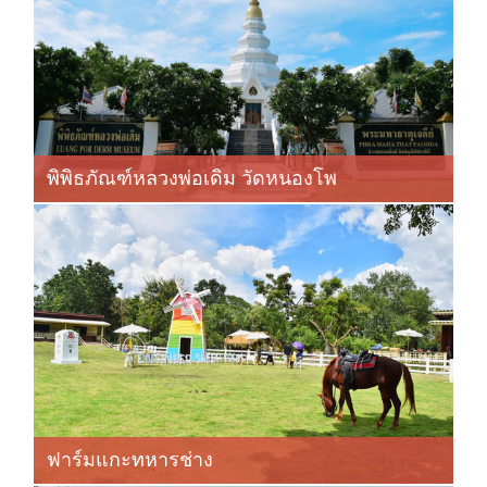
พิพิธภัณฑ์หลวงพ่อเดิม วัดหนองโพ
ฟาร์มแกะทหารช่าง