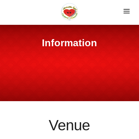
HOME
REGISTRATION
Information
SPEAKERS
PROGRAM
INFORMATION
GALLERIES
LOGIN
Venue