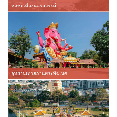
หอชมเมืองนครสวรรค์
อุทยานเทวสถานพระพิฆเนศ