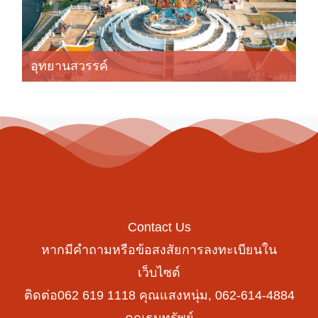
อุทยานสวรรค์
Contact Us
หากมีคำถามหรือข้อสงสัยการลงทะเบียนใน
เว็บไซต์
ติดต่อ062 619 1118 คุณแสงหนุ่ม, 062-614-4884
คุณธนทรัพย์