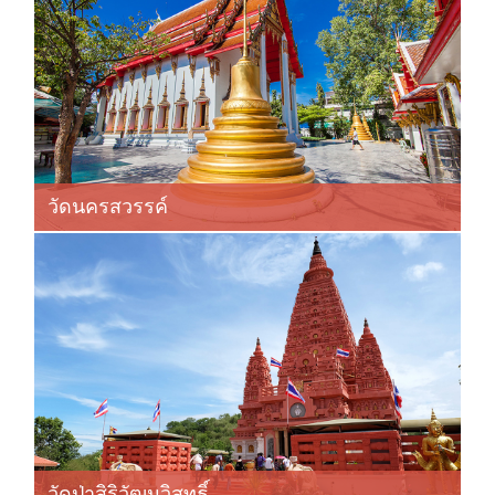
วัดนครสวรรค์
วัดป่าสิริวัฒนวิสุทธิ์