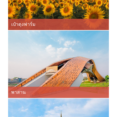
เป๋าตุงฟาร์ม
พาสาน